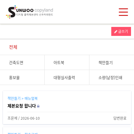
글쓰기
전체
건축도면
아트북
책만들기
홍보물
대형실사출력
소량(낱장)인쇄
책만들기 > 매뉴얼북
제본요청 합니다
조윤제
/
2026-06-10
답변완료