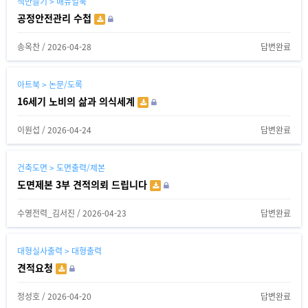
책만들기 > 매뉴얼북
공정안전관리 수첩
송옥찬
/
2026-04-28
답변완료
아트북 > 논문/도록
16세기 노비의 삶과 의식세계
이원섭
/
2026-04-24
답변완료
건축도면 > 도면출력/제본
도면제본 3부 견적의뢰 드립니다
수영전력_김서진
/
2026-04-23
답변완료
대형실사출력 > 대형출력
견적요청
정성호
/
2026-04-20
답변완료