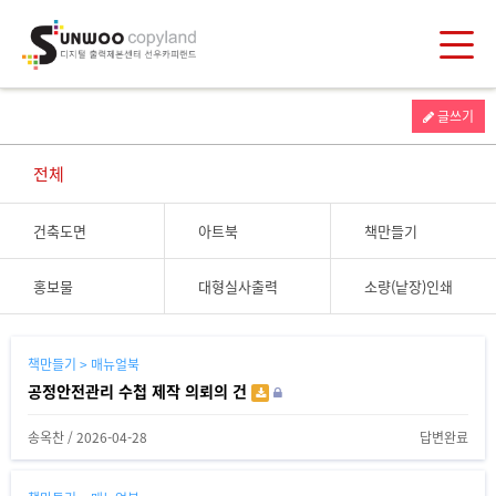
글쓰기
전체
건축도면
아트북
책만들기
홍보물
대형실사출력
소량(낱장)인쇄
책만들기 > 매뉴얼북
공정안전관리 수첩 제작 의뢰의 건
송옥찬
/
2026-04-28
답변완료